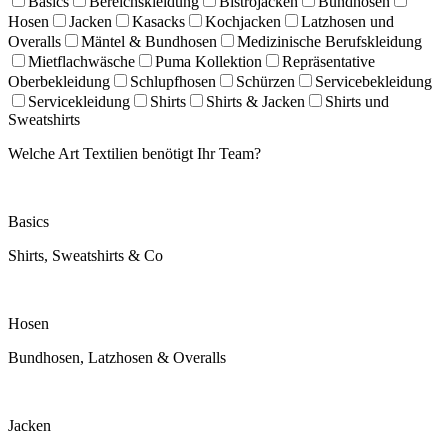
Basics
Bereichskleidung
Bistrojacken
Bundhosen
Hosen
Jacken
Kasacks
Kochjacken
Latzhosen und
Overalls
Mäntel & Bundhosen
Medizinische Berufskleidung
Mietflachwäsche
Puma Kollektion
Repräsentative
Oberbekleidung
Schlupfhosen
Schürzen
Servicebekleidung
Servicekleidung
Shirts
Shirts & Jacken
Shirts und
Sweatshirts
Welche Art Textilien benötigt Ihr Team?
Basics
Shirts, Sweatshirts & Co
Hosen
Bundhosen, Latzhosen & Overalls
Jacken