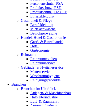
Personenschutz | PSA
Produktschutz | ESD
Produktschutz | HACCP
Einsatzkleidung
Gesundheit & Pflege
Berufskleidung
Mietflachwäsche
Bewohnerwäsche
Handel, Hotel & Gastronomie
Groß- & Einzelhandel
Hotel
Gastronomie
Reinraum
Reinraumtextilien
Reinraumservice
Gebäude- & Hygieneservice
Mattenservice
Waschraumhygiene
Reinigungsprodukte
Branchen
Branchen im Überblick
Anlagen- & Maschinenbau
Halbleiterindustrie
Luft- & Raumfahrt
Automobilindustrie