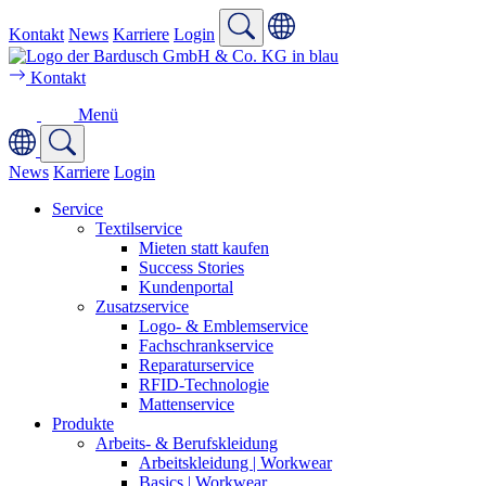
Kontakt
News
Karriere
Login
Kontakt
Menü
News
Karriere
Login
Service
Textilservice
Mieten statt kaufen
Success Stories
Kundenportal
Zusatzservice
Logo- & Emblemservice
Fachschrankservice
Reparaturservice
RFID-Technologie
Mattenservice
Produkte
Arbeits- & Berufskleidung
Arbeitskleidung | Workwear
Basics | Workwear