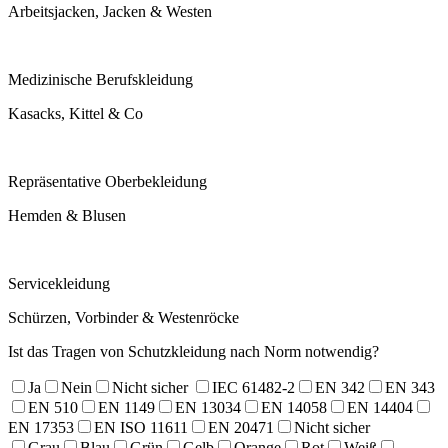
Arbeitsjacken, Jacken & Westen
Medizinische Berufskleidung
Kasacks, Kittel & Co
Repräsentative Oberbekleidung
Hemden & Blusen
Servicekleidung
Schürzen, Vorbinder & Westenröcke
Ist das Tragen von Schutzkleidung nach Norm notwendig?
Ja
Nein
Nicht sicher
IEC 61482-2
EN 342
EN 343
EN 510
EN 1149
EN 13034
EN 14058
EN 14404
EN 17353
EN ISO 11611
EN 20471
Nicht sicher
Grau
Blau
Grün
Gelb
Orange
Rot
Weiß