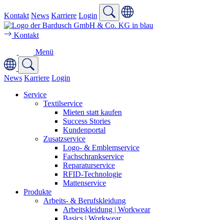
Kontakt
News
Karriere
Login
Kontakt
Menü
News
Karriere
Login
Service
Textilservice
Mieten statt kaufen
Success Stories
Kundenportal
Zusatzservice
Logo- & Emblemservice
Fachschrankservice
Reparaturservice
RFID-Technologie
Mattenservice
Produkte
Arbeits- & Berufskleidung
Arbeitskleidung | Workwear
Basics | Workwear