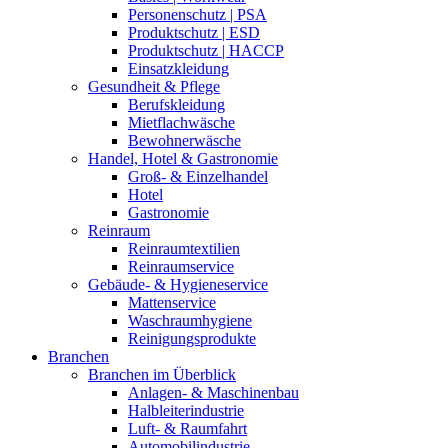
Personenschutz | PSA
Produktschutz | ESD
Produktschutz | HACCP
Einsatzkleidung
Gesundheit & Pflege
Berufskleidung
Mietflachwäsche
Bewohnerwäsche
Handel, Hotel & Gastronomie
Groß- & Einzelhandel
Hotel
Gastronomie
Reinraum
Reinraumtextilien
Reinraumservice
Gebäude- & Hygieneservice
Mattenservice
Waschraumhygiene
Reinigungsprodukte
Branchen
Branchen im Überblick
Anlagen- & Maschinenbau
Halbleiterindustrie
Luft- & Raumfahrt
Automobilindustrie