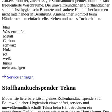
Äußerst robuster, zuverlässiger Stoffhandtuchspender, ideal für stark
frequentierte Waschräume. Die umweltfreundlichen Stoffhandtücher
sind höchst hygienisch: Benutzte und saubere Handtücher kommen
nicht miteinander in Berührung. Angenehmer Komfort beim
Händetrocknen: einfach selbst ziehen und neues Tuch erhalten.
blau
Wassertropfen
Metall
Carbon
schwarz
Holz
rot
weiß
türkis
mehr anzeigen
Service anfragen
Stoffhandtuchspender Tekna
Modernste lieferbare Lösung eines Rollenhandtuchspenders für
Baumwolltücher. Hygienisch einwandfrei, service- und
umweltfreundlich schafft Tekna beim Händetrocknen ein
angenehmes Gefühl − ganz so wie man es von zu Hause kennt. Der