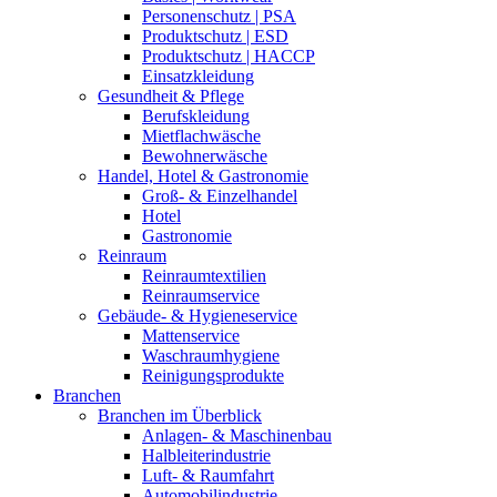
Personenschutz | PSA
Produktschutz | ESD
Produktschutz | HACCP
Einsatzkleidung
Gesundheit & Pflege
Berufskleidung
Mietflachwäsche
Bewohnerwäsche
Handel, Hotel & Gastronomie
Groß- & Einzelhandel
Hotel
Gastronomie
Reinraum
Reinraumtextilien
Reinraumservice
Gebäude- & Hygieneservice
Mattenservice
Waschraumhygiene
Reinigungsprodukte
Branchen
Branchen im Überblick
Anlagen- & Maschinenbau
Halbleiterindustrie
Luft- & Raumfahrt
Automobilindustrie