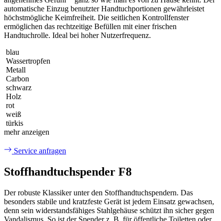
automatische Einzug benutzter Handtuchportionen gewährleistet
höchstmögliche Keimfreiheit. Die seitlichen Kontrollfenster
ermöglichen das rechtzeitige Befüllen mit einer frischen
Handtuchrolle. Ideal bei hoher Nutzerfrequenz.
blau
Wassertropfen
Metall
Carbon
schwarz
Holz
rot
weiß
türkis
mehr anzeigen
Service anfragen
Stoffhandtuchspender F8
Der robuste Klassiker unter den Stoffhandtuchspendern. Das
besonders stabile und kratzfeste Gerät ist jedem Einsatz gewachsen,
denn sein widerstandsfähiges Stahlgehäuse schützt ihn sicher gegen
Vandalismus. So ist der Spender z. B. für öffentliche Toiletten oder