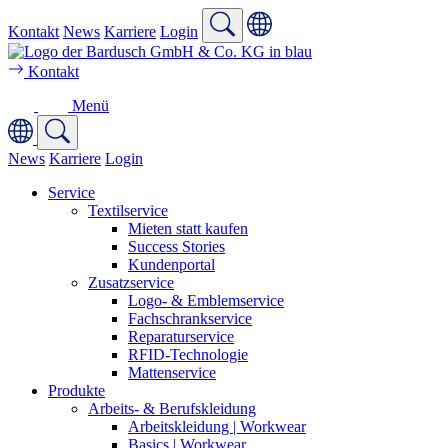
Kontakt
News
Karriere
Login
Kontakt
Menü
News
Karriere
Login
Service
Textilservice
Mieten statt kaufen
Success Stories
Kundenportal
Zusatzservice
Logo- & Emblemservice
Fachschrankservice
Reparaturservice
RFID-Technologie
Mattenservice
Produkte
Arbeits- & Berufskleidung
Arbeitskleidung | Workwear
Basics | Workwear