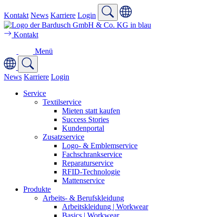
Kontakt
News
Karriere
Login
Kontakt
Menü
News
Karriere
Login
Service
Textilservice
Mieten statt kaufen
Success Stories
Kundenportal
Zusatzservice
Logo- & Emblemservice
Fachschrankservice
Reparaturservice
RFID-Technologie
Mattenservice
Produkte
Arbeits- & Berufskleidung
Arbeitskleidung | Workwear
Basics | Workwear