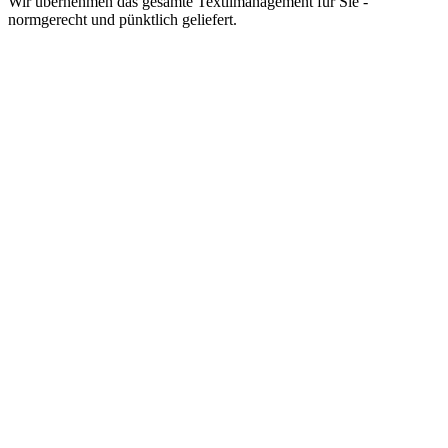
Wir übernehmen das gesamte Textilmanagement für Sie -
normgerecht und pünktlich geliefert.