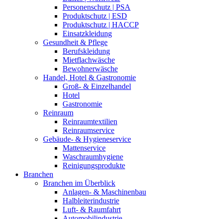
Personenschutz | PSA
Produktschutz | ESD
Produktschutz | HACCP
Einsatzkleidung
Gesundheit & Pflege
Berufskleidung
Mietflachwäsche
Bewohnerwäsche
Handel, Hotel & Gastronomie
Groß- & Einzelhandel
Hotel
Gastronomie
Reinraum
Reinraumtextilien
Reinraumservice
Gebäude- & Hygieneservice
Mattenservice
Waschraumhygiene
Reinigungsprodukte
Branchen
Branchen im Überblick
Anlagen- & Maschinenbau
Halbleiterindustrie
Luft- & Raumfahrt
Automobilindustrie