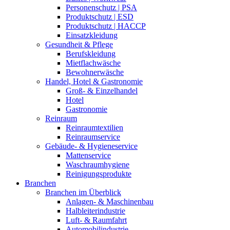
Personenschutz | PSA
Produktschutz | ESD
Produktschutz | HACCP
Einsatzkleidung
Gesundheit & Pflege
Berufskleidung
Mietflachwäsche
Bewohnerwäsche
Handel, Hotel & Gastronomie
Groß- & Einzelhandel
Hotel
Gastronomie
Reinraum
Reinraumtextilien
Reinraumservice
Gebäude- & Hygieneservice
Mattenservice
Waschraumhygiene
Reinigungsprodukte
Branchen
Branchen im Überblick
Anlagen- & Maschinenbau
Halbleiterindustrie
Luft- & Raumfahrt
Automobilindustrie