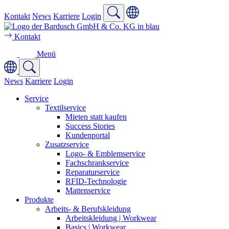
Kontakt
News
Karriere
Login
Kontakt
Menü
News
Karriere
Login
Service
Textilservice
Mieten statt kaufen
Success Stories
Kundenportal
Zusatzservice
Logo- & Emblemservice
Fachschrankservice
Reparaturservice
RFID-Technologie
Mattenservice
Produkte
Arbeits- & Berufskleidung
Arbeitskleidung | Workwear
Basics | Workwear