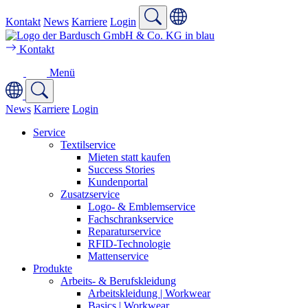
Kontakt
News
Karriere
Login
Kontakt
Menü
News
Karriere
Login
Service
Textilservice
Mieten statt kaufen
Success Stories
Kundenportal
Zusatzservice
Logo- & Emblemservice
Fachschrankservice
Reparaturservice
RFID-Technologie
Mattenservice
Produkte
Arbeits- & Berufskleidung
Arbeitskleidung | Workwear
Basics | Workwear