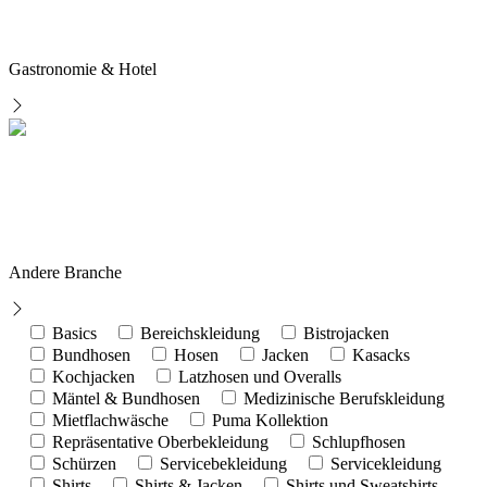
Gastronomie & Hotel
Andere Branche
Basics
Bereichskleidung
Bistrojacken
Bundhosen
Hosen
Jacken
Kasacks
Kochjacken
Latzhosen und Overalls
Mäntel & Bundhosen
Medizinische Berufskleidung
Mietflachwäsche
Puma Kollektion
Repräsentative Oberbekleidung
Schlupfhosen
Schürzen
Servicebekleidung
Servicekleidung
Shirts
Shirts & Jacken
Shirts und Sweatshirts