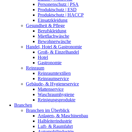
Personenschutz | PSA
Produktschutz | ESD
Produktschutz | HACCP
Einsatzkleidung
Gesundheit & Pflege
Berufskleidung
Mietflachwäsche
Bewohnerwäsche
Handel, Hotel & Gastronomie
Groß- & Einzelhandel
Hotel
Gastronomie
Reinraum
Reinraumtextilien
Reinraumservice
Gebäude- & Hygieneservice
Mattenservice
Waschraumhygiene
Reinigungsprodukte
Branchen
Branchen im Überblick
Anlagen- & Maschinenbau
Halbleiterindustrie
Luft- & Raumfahrt
Automobilindustrie