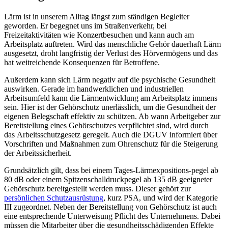
Lärm ist in unserem Alltag längst zum ständigen Begleiter
geworden. Er begegnet uns im Straßenverkehr, bei
Freizeitaktivitäten wie Konzertbesuchen und kann auch am
Arbeitsplatz auftreten. Wird das menschliche Gehör dauerhaft Lärm
ausgesetzt, droht langfristig der Verlust des Hörvermögens und das
hat weitreichende Konsequenzen für Betroffene.
Außerdem kann sich Lärm negativ auf die psychische Gesundheit
auswirken. Gerade im handwerklichen und industriellen
Arbeitsumfeld kann die Lärmentwicklung am Arbeitsplatz immens
sein. Hier ist der Gehörschutz unerlässlich, um die Gesundheit der
eigenen Belegschaft effektiv zu schützen. Ab wann Arbeitgeber zur
Bereitstellung eines Gehörschutzes verpflichtet sind, wird durch
das Arbeitsschutzgesetz geregelt. Auch die DGUV informiert über
Vorschriften und Maßnahmen zum Ohrenschutz für die Steigerung
der Arbeitssicherheit.
Grundsätzlich gilt, dass bei einem Tages-Lärmexpositions-pegel ab
80 dB oder einem Spitzenschalldruckpegel ab 135 dB geeigneter
Gehörschutz bereitgestellt werden muss. Dieser gehört zur
persönlichen Schutzausrüstung
, kurz PSA, und wird der Kategorie
III zugeordnet. Neben der Bereitstellung von Gehörschutz ist auch
eine entsprechende Unterweisung Pflicht des Unternehmens. Dabei
müssen die Mitarbeiter über die gesundheitsschädigenden Effekte