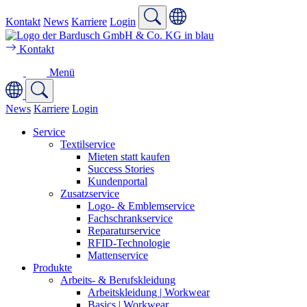
Kontakt
News
Karriere
Login
Kontakt
Menü
News
Karriere
Login
Service
Textilservice
Mieten statt kaufen
Success Stories
Kundenportal
Zusatzservice
Logo- & Emblemservice
Fachschrankservice
Reparaturservice
RFID-Technologie
Mattenservice
Produkte
Arbeits- & Berufskleidung
Arbeitskleidung | Workwear
Basics | Workwear