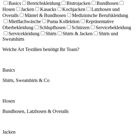
Basics
Bereichskleidung
Bistrojacken
Bundhosen
Hosen
Jacken
Kasacks
Kochjacken
Latzhosen und
Overalls
Mäntel & Bundhosen
Medizinische Berufskleidung
Mietflachwäsche
Puma Kollektion
Repräsentative
Oberbekleidung
Schlupfhosen
Schürzen
Servicebekleidung
Servicekleidung
Shirts
Shirts & Jacken
Shirts und
Sweatshirts
Welche Art Textilien benötigt Ihr Team?
Basics
Shirts, Sweatshirts & Co
Hosen
Bundhosen, Latzhosen & Overalls
Jacken