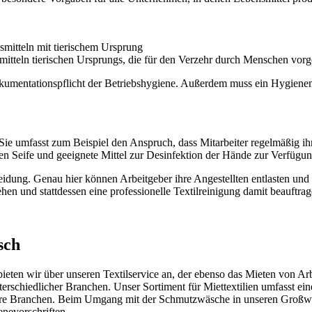
mitteln mit tierischem Ursprung
teln tierischen Ursprungs, die für den Verzehr durch Menschen vorg
 Dokumentationspflicht der Betriebshygiene. Außerdem muss ein Hygi
 Sie umfasst zum Beispiel den Anspruch, dass Mitarbeiter regelmäßig ih
n Seife und geeignete Mittel zur Desinfektion der Hände zur Verfügung
leidung. Genau hier können Arbeitgeber ihre Angestellten entlasten un
en und stattdessen eine professionelle Textilreinigung damit beauftrag
sch
eten wir über unseren Textilservice an, der ebenso das Mieten von Arbe
rschiedlicher Branchen. Unser Sortiment für Miettextilien umfasst ein
re Branchen. Beim Umgang mit der Schmutzwäsche in unseren Großwäsch
nevorschriften.