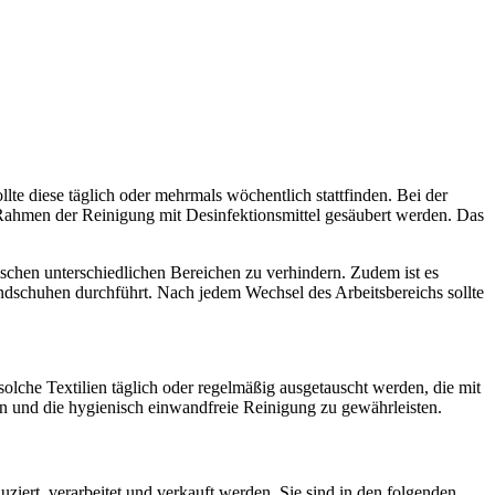
te diese täglich oder mehrmals wöchentlich stattfinden. Bei der
m Rahmen der Reinigung mit Desinfektionsmittel gesäubert werden. Das
schen unterschiedlichen Bereichen zu verhindern. Zudem ist es
dschuhen durchführt. Nach jedem Wechsel des Arbeitsbereichs sollte
lche Textilien täglich oder regelmäßig ausgetauscht werden, die mit
 und die hygienisch einwandfreie Reinigung zu gewährleisten.
iert, verarbeitet und verkauft werden. Sie sind in den folgenden,