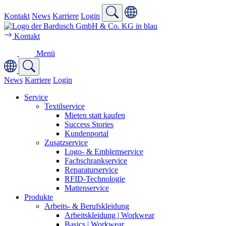
Kontakt
News
Karriere
Login
Kontakt
Menü
News
Karriere
Login
Service
Textilservice
Mieten statt kaufen
Success Stories
Kundenportal
Zusatzservice
Logo- & Emblemservice
Fachschrankservice
Reparaturservice
RFID-Technologie
Mattenservice
Produkte
Arbeits- & Berufskleidung
Arbeitskleidung | Workwear
Basics | Workwear