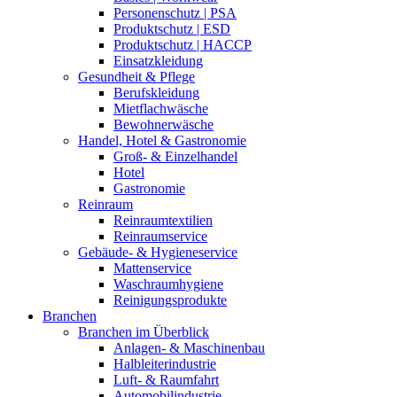
Personenschutz | PSA
Produktschutz | ESD
Produktschutz | HACCP
Einsatzkleidung
Gesundheit & Pflege
Berufskleidung
Mietflachwäsche
Bewohnerwäsche
Handel, Hotel & Gastronomie
Groß- & Einzelhandel
Hotel
Gastronomie
Reinraum
Reinraumtextilien
Reinraumservice
Gebäude- & Hygieneservice
Mattenservice
Waschraumhygiene
Reinigungsprodukte
Branchen
Branchen im Überblick
Anlagen- & Maschinenbau
Halbleiterindustrie
Luft- & Raumfahrt
Automobilindustrie