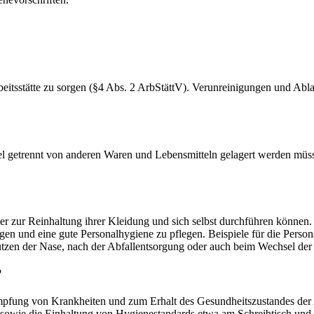
Arbeitsstätte zu sorgen (§4 Abs. 2 ArbStättV). Verunreinigungen und Ab
ttel getrennt von anderen Waren und Lebensmitteln gelagert werden mü
er zur Reinhaltung ihrer Kleidung und sich selbst durchführen könne
lgen und eine gute Personalhygiene zu pflegen. Beispiele für die Pers
zen der Nase, nach der Abfallentsorgung oder auch beim Wechsel der 
?
pfung von Krankheiten und zum Erhalt des Gesundheitszustandes der A
sowie die Einhaltung von Hygienestandards etwa am Schreibtisch und 