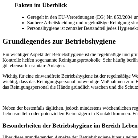
Fakten im Überblick
Geregelt in den EU-Verordnungen (EG) Nr. 853/2004 u
Saubere Arbeitskleidung und regelmäßige Reinigung sind
Personalhygiene ist zentraler Bestandteil jedes Hygienek
Grundlegendes zur Betriebshygiene
Ein wichtiger Aspekt der Betriebshygiene ist die regelmäßige und grü
Kontrolle helfen sogenannte Reinigungsprotokolle. Sehr häufig berüh
gilt ebenso für sanitäre Anlagen.
Wichtig für eine einwandfreie Betriebshygiene ist der regelmäßige W
wichtig, dass das Reinigungspersonal notwendige Maßnahmen zum Eig
das Reinigungspersonal die Hände gründlich waschen und die Schut
Neben der bestenfalls täglichen, jedoch mindestens wöchentlichen re
Lebensmitteln oder potenziellen Keimträgern in Kontakt kommen. Fü
Besonderheiten der Betriebshygiene im Bereich Leben
Über diese grundlegenden Aspekte der Betriebshygiene hinaus gelten 