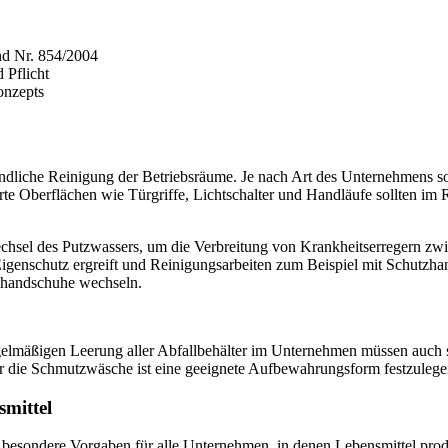
nd Nr. 854/2004
 Pflicht
onzepts
ndliche Reinigung der Betriebsräume. Je nach Art des Unternehmens soll
rte Oberflächen wie Türgriffe, Lichtschalter und Handläufe sollten i
echsel des Putzwassers, um die Verbreitung von Krankheitserregern zwi
enschutz ergreift und Reinigungsarbeiten zum Beispiel mit Schutzhan
zhandschuhe wechseln.
gelmäßigen Leerung aller Abfallbehälter im Unternehmen müssen auch so
r die Schmutzwäsche ist eine geeignete Aufbewahrungsform festzulegen
smittel
besondere Vorgaben für alle Unternehmen, in denen Lebensmittel produz