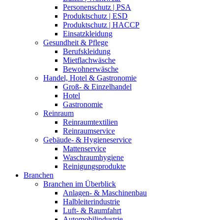
Personenschutz | PSA
Produktschutz | ESD
Produktschutz | HACCP
Einsatzkleidung
Gesundheit & Pflege
Berufskleidung
Mietflachwäsche
Bewohnerwäsche
Handel, Hotel & Gastronomie
Groß- & Einzelhandel
Hotel
Gastronomie
Reinraum
Reinraumtextilien
Reinraumservice
Gebäude- & Hygieneservice
Mattenservice
Waschraumhygiene
Reinigungsprodukte
Branchen
Branchen im Überblick
Anlagen- & Maschinenbau
Halbleiterindustrie
Luft- & Raumfahrt
Automobilindustrie