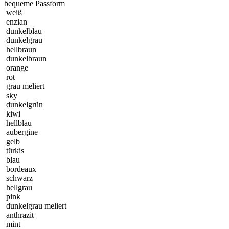
bequeme Passform
weiß
enzian
dunkelblau
dunkelgrau
hellbraun
dunkelbraun
orange
rot
grau meliert
sky
dunkelgrün
kiwi
hellblau
aubergine
gelb
türkis
blau
bordeaux
schwarz
hellgrau
pink
dunkelgrau meliert
anthrazit
mint