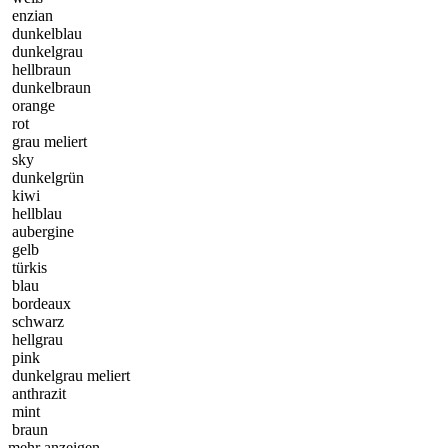
enzian
dunkelblau
dunkelgrau
hellbraun
dunkelbraun
orange
rot
grau meliert
sky
dunkelgrün
kiwi
hellblau
aubergine
gelb
türkis
blau
bordeaux
schwarz
hellgrau
pink
dunkelgrau meliert
anthrazit
mint
braun
mehr anzeigen