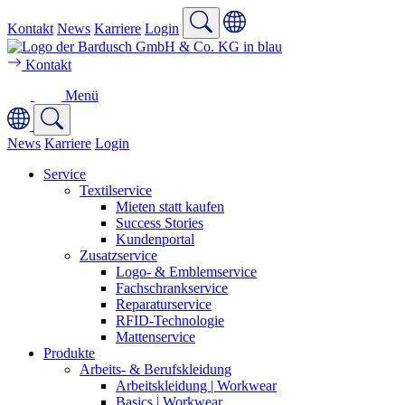
Kontakt
News
Karriere
Login
Kontakt
Menü
News
Karriere
Login
Service
Textilservice
Mieten statt kaufen
Success Stories
Kundenportal
Zusatzservice
Logo- & Emblemservice
Fachschrankservice
Reparaturservice
RFID-Technologie
Mattenservice
Produkte
Arbeits- & Berufskleidung
Arbeitskleidung | Workwear
Basics | Workwear