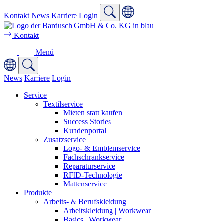
Kontakt
News
Karriere
Login
Kontakt
Menü
News
Karriere
Login
Service
Textilservice
Mieten statt kaufen
Success Stories
Kundenportal
Zusatzservice
Logo- & Emblemservice
Fachschrankservice
Reparaturservice
RFID-Technologie
Mattenservice
Produkte
Arbeits- & Berufskleidung
Arbeitskleidung | Workwear
Basics | Workwear