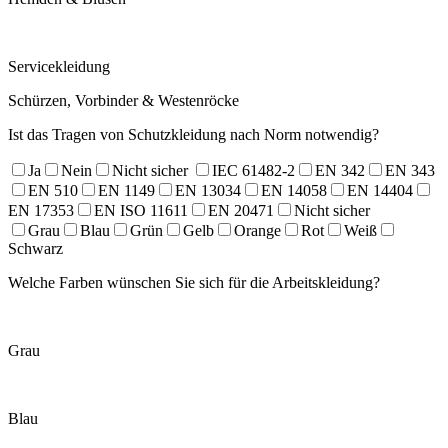
Servicekleidung
Schürzen, Vorbinder & Westenröcke
Ist das Tragen von Schutzkleidung nach Norm notwendig?
Ja
Nein
Nicht sicher
IEC 61482-2
EN 342
EN 343
EN 510
EN 1149
EN 13034
EN 14058
EN 14404
EN 17353
EN ISO 11611
EN 20471
Nicht sicher
Grau
Blau
Grün
Gelb
Orange
Rot
Weiß
Schwarz
Welche Farben wünschen Sie sich für die Arbeitskleidung?
Grau
Blau