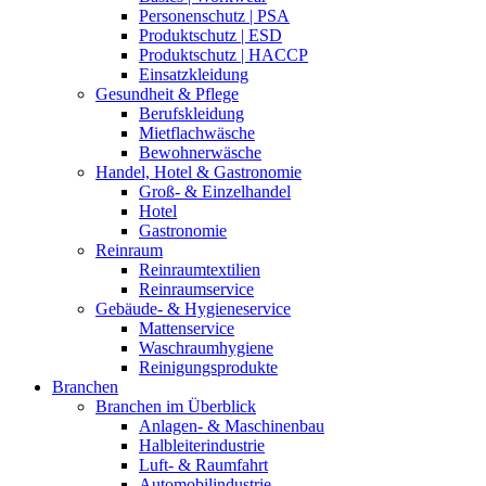
Personenschutz | PSA
Produktschutz | ESD
Produktschutz | HACCP
Einsatzkleidung
Gesundheit & Pflege
Berufskleidung
Mietflachwäsche
Bewohnerwäsche
Handel, Hotel & Gastronomie
Groß- & Einzelhandel
Hotel
Gastronomie
Reinraum
Reinraumtextilien
Reinraumservice
Gebäude- & Hygieneservice
Mattenservice
Waschraumhygiene
Reinigungsprodukte
Branchen
Branchen im Überblick
Anlagen- & Maschinenbau
Halbleiterindustrie
Luft- & Raumfahrt
Automobilindustrie