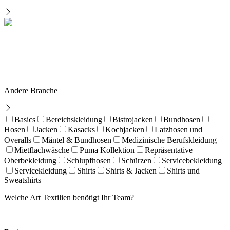
Andere Branche
Basics
Bereichskleidung
Bistrojacken
Bundhosen
Hosen
Jacken
Kasacks
Kochjacken
Latzhosen und
Overalls
Mäntel & Bundhosen
Medizinische Berufskleidung
Mietflachwäsche
Puma Kollektion
Repräsentative
Oberbekleidung
Schlupfhosen
Schürzen
Servicebekleidung
Servicekleidung
Shirts
Shirts & Jacken
Shirts und
Sweatshirts
Welche Art Textilien benötigt Ihr Team?