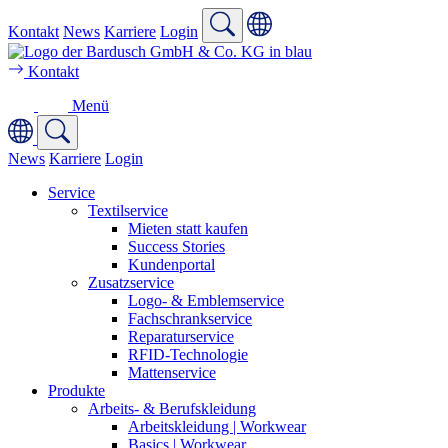
Kontakt
News
Karriere
Login
Kontakt
Menü
News
Karriere
Login
Service
Textilservice
Mieten statt kaufen
Success Stories
Kundenportal
Zusatzservice
Logo- & Emblemservice
Fachschrankservice
Reparaturservice
RFID-Technologie
Mattenservice
Produkte
Arbeits- & Berufskleidung
Arbeitskleidung | Workwear
Basics | Workwear