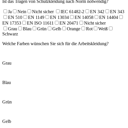
Ist das Tragen von Schutzkleidung nach Norm notwendig?
Ja
Nein
Nicht sicher
IEC 61482-2
EN 342
EN 343
EN 510
EN 1149
EN 13034
EN 14058
EN 14404
EN 17353
EN ISO 11611
EN 20471
Nicht sicher
Grau
Blau
Grün
Gelb
Orange
Rot
Weiß
Schwarz
Welche Farben wünschen Sie sich für die Arbeitskleidung?
Grau
Blau
Grün
Gelb