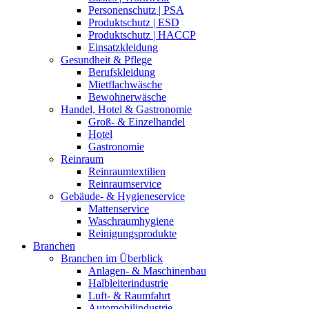
Personenschutz | PSA
Produktschutz | ESD
Produktschutz | HACCP
Einsatzkleidung
Gesundheit & Pflege
Berufskleidung
Mietflachwäsche
Bewohnerwäsche
Handel, Hotel & Gastronomie
Groß- & Einzelhandel
Hotel
Gastronomie
Reinraum
Reinraumtextilien
Reinraumservice
Gebäude- & Hygieneservice
Mattenservice
Waschraumhygiene
Reinigungsprodukte
Branchen
Branchen im Überblick
Anlagen- & Maschinenbau
Halbleiterindustrie
Luft- & Raumfahrt
Automobilindustrie