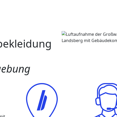
bekleidung
gebung
mit