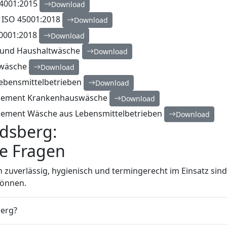
4001:2015
Download
 ISO 45001:2018
Download
0001:2018
Download
 und Haushaltwäsche
Download
swäsche
Download
ebensmittelbetrieben
Download
agement Krankenhauswäsche
Download
gement Wäsche aus Lebensmittelbetrieben
Download
ndsberg:
ge Fragen
n zuverlässig, hygienisch und termingerecht im Einsatz sind.
können.
berg?