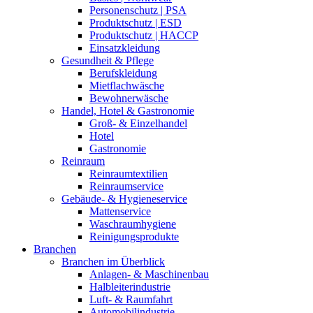
Personenschutz | PSA
Produktschutz | ESD
Produktschutz | HACCP
Einsatzkleidung
Gesundheit & Pflege
Berufskleidung
Mietflachwäsche
Bewohnerwäsche
Handel, Hotel & Gastronomie
Groß- & Einzelhandel
Hotel
Gastronomie
Reinraum
Reinraumtextilien
Reinraumservice
Gebäude- & Hygieneservice
Mattenservice
Waschraumhygiene
Reinigungsprodukte
Branchen
Branchen im Überblick
Anlagen- & Maschinenbau
Halbleiterindustrie
Luft- & Raumfahrt
Automobilindustrie