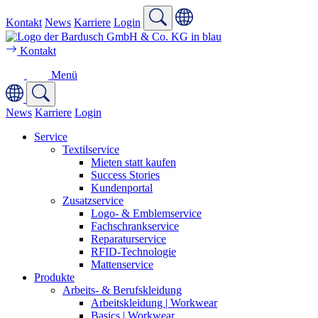
Kontakt
News
Karriere
Login
Kontakt
Menü
News
Karriere
Login
Service
Textilservice
Mieten statt kaufen
Success Stories
Kundenportal
Zusatzservice
Logo- & Emblemservice
Fachschrankservice
Reparaturservice
RFID-Technologie
Mattenservice
Produkte
Arbeits- & Berufskleidung
Arbeitskleidung | Workwear
Basics | Workwear