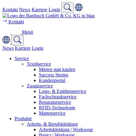
Kontakt
News
Karriere
Login
Kontakt
Menü
News
Karriere
Login
Service
Textilservice
Mieten statt kaufen
Success Stories
Kundenportal
Zusatzservice
Logo- & Emblemservice
Fachschrankservice
Reparaturservice
RFID-Technologie
Mattenservice
Produkte
Arbeits- & Berufskleidung
Arbeitskleidung | Workwear
Basics | Workwear