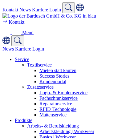
Kontakt
News
Karriere
Login
Kontakt
Menü
News
Karriere
Login
Service
Textilservice
Mieten statt kaufen
Success Stories
Kundenportal
Zusatzservice
Logo- & Emblemservice
Fachschrankservice
Reparaturservice
RFID-Technologie
Mattenservice
Produkte
Arbeits- & Berufskleidung
Arbeitskleidung | Workwear
Basics | Workwear