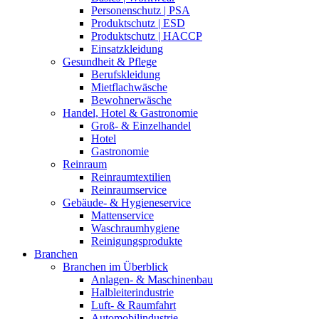
Personenschutz | PSA
Produktschutz | ESD
Produktschutz | HACCP
Einsatzkleidung
Gesundheit & Pflege
Berufskleidung
Mietflachwäsche
Bewohnerwäsche
Handel, Hotel & Gastronomie
Groß- & Einzelhandel
Hotel
Gastronomie
Reinraum
Reinraumtextilien
Reinraumservice
Gebäude- & Hygieneservice
Mattenservice
Waschraumhygiene
Reinigungsprodukte
Branchen
Branchen im Überblick
Anlagen- & Maschinenbau
Halbleiterindustrie
Luft- & Raumfahrt
Automobilindustrie