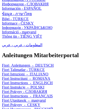
Информация - СЛОВАКИЯ
Información - ESPAÑOL
ข้อมูล - ภาษาไทย
Bilgi - TÜRKÇE
Informace - ČESKY
Інформація - УКРАЇНСЬКОЮ
Információ - magyarul
Thông tin - TIẾNG VIỆT
المعلومات - عربي - عربي
Anleitungen Mitarbeiterportal
Fiori_Anleitungen_-_DEUTSCH
Fiori Talimatlar - TÜRKÇE
Fiori Istruzioni_-_ITALIANO
Fiori Instructiuni_-_ROMANA
Fiori Instructions_-_ENGLISCH
Fiori Instrukcje_-_POLSKI
Fiori Pokyny - СЛОВАКИЯ
Fiori Instructions_-_FRANCAIS
Fiori Utasitasok_-_magyarul
Fiori Pokyny_-_CESKY