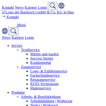
Kontakt
News
Karriere
Login
Kontakt
Menü
News
Karriere
Login
Service
Textilservice
Mieten statt kaufen
Success Stories
Kundenportal
Zusatzservice
Logo- & Emblemservice
Fachschrankservice
Reparaturservice
RFID-Technologie
Mattenservice
Produkte
Arbeits- & Berufskleidung
Arbeitskleidung | Workwear
Basics | Workwear