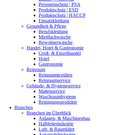
Personenschutz | PSA
Produktschutz | ESD
Produktschutz | HACCP
Einsatzkleidung
Gesundheit & Pflege
Berufskleidung
Mietflachwäsche
Bewohnerwäsche
Handel, Hotel & Gastronomie
Groß- & Einzelhandel
Hotel
Gastronomie
Reinraum
Reinraumtextilien
Reinraumservice
Gebäude- & Hygieneservice
Mattenservice
Waschraumhygiene
Reinigungsprodukte
Branchen
Branchen im Überblick
Anlagen- & Maschinenbau
Halbleiterindustrie
Luft- & Raumfahrt
Automobilindustrie