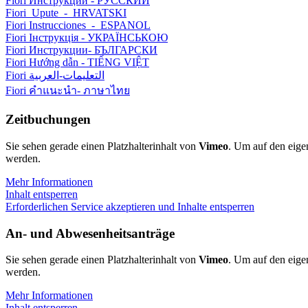
Fiori Инструкции - РУССКИЙ
Fiori_Upute_-_HRVATSKI
Fiori Instrucciones_-_ESPANOL
Fiori Інструкція - УКРАЇНСЬКОЮ
Fiori Инструкции- БЪЛГАРСКИ
Fiori Hướng dẫn - TIẾNG VIỆT
Fiori التعليمات-العربية
Fiori คำแนะนำ- ภาษาไทย
Zeitbuchungen
Sie sehen gerade einen Platzhalterinhalt von
Vimeo
. Um auf den eigen
werden.
Mehr Informationen
Inhalt entsperren
Erforderlichen Service akzeptieren und Inhalte entsperren
An- und Abwesenheitsanträge
Sie sehen gerade einen Platzhalterinhalt von
Vimeo
. Um auf den eigen
werden.
Mehr Informationen
Inhalt entsperren